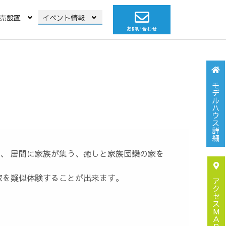
売設置
イベント情報
お問い合わせ
モ
デ
ル
ハ
ウ
ス
詳
細
、 居間に家族が集う、癒しと家族団欒の家を
家を疑似体験することが出来ます。
ア
ク
セ
ス
M
Ａ