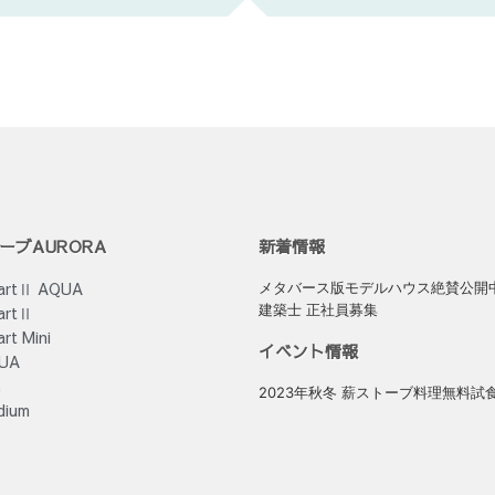
ーブAURORA
新着情報
artⅡ AQUA
メタバース版モデルハウス絶賛公開
建築士 正社員募集
artⅡ
rt Mini
イベント情報
UA
e
2023年秋冬 薪ストーブ料理無料試
dium