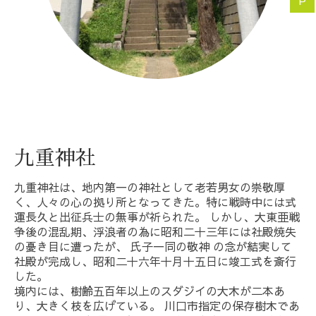
P
九重神社
九重神社は、地内第一の神社として老若男女の崇敬厚
く、人々の心の拠り所となってきた。特に戦時中には式
運長久と出征兵士の無事が祈られた。 しかし、大東亜戦
争後の混乱期、浮浪者の為に昭和二十三年には社殿焼失
の憂き目に遭ったが、 氏子一同の敬神 の念が結実して
社殿が完成し、昭和二十六年十月十五日に竣工式を斎行
した。
境内には、樹齢五百年以上のスダジイの大木が二本あ
り、大きく枝を広げている。 川口市指定の保存樹木であ