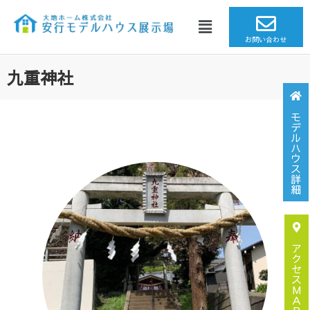
お問い合わせ
九重神社
モ
デ
ル
ハ
ウ
ス
詳
細
ア
ク
セ
ス
M
Ａ