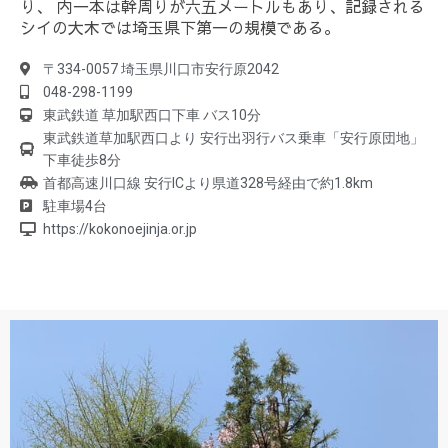
り、 内一本は幹周りが六五メートルもあり、記録される
シイの大木では埼玉県下第一の規模である。
〒334-0057 埼玉県川口市安行原2042
048-298-1199
東武鉄道 草加駅西口下車 バス10分
東武鉄道草加駅西口より 安行出羽行バス乗車「安行原団地」
下車徒歩8分
首都高速川口線 安行ICより県道328号経由で約1.8km
駐車場4台
https://kokonoejinja.or.jp